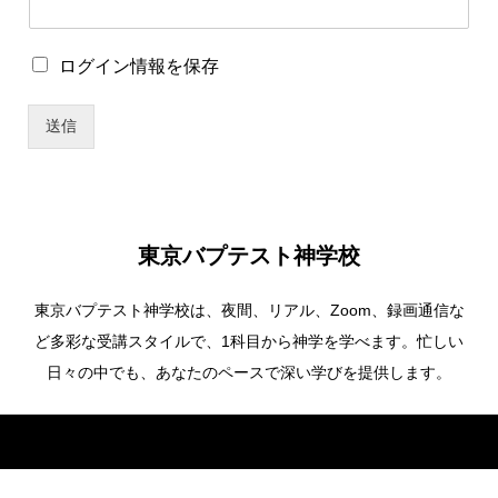
ロ
ログイン情報を保存
グ
イ
送信
ン
情
報
を
保
存
東京バプテスト神学校
東京バプテスト神学校は、夜間、リアル、Zoom、録画通信な
ど多彩な受講スタイルで、1科目から神学を学べます。忙しい
日々の中でも、あなたのペースで深い学びを提供します。
Copyright ©
東京バプテスト神学校. All Rights Reserved.