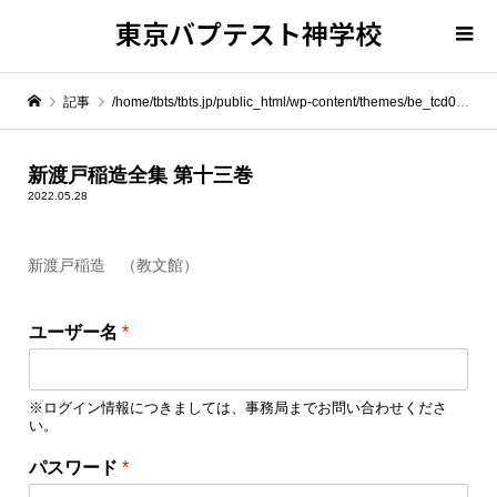
東京バプテスト神学校
記事
/home/tbts/tbts.jp/public_html/wp-content/themes/be_tcd076/template-parts/breadcrumb.php on line
" itemprop="item">
新渡戸稲造全集 第十三巻
2022.05.28
Warning
: Undefined array key 0 in
/home/tbts/tbts.jp/public_html/wp-content/themes/be_tcd076/template-parts/breadcrumb.php
新渡戸稲造 （教文館）
*
Warning
: Attempt to read property "name" on null in
/home/tbts/tbts.jp/public_html/wp-content/themes/be_tcd076/template-parts/breadcrumb.php
ユーザー名
*
*
パ
新渡戸稲造全集 第十三巻
ス
※ログイン情報につきましては、事務局までお問い合わせくださ
ワ
い。
ー
ド
パスワード
*