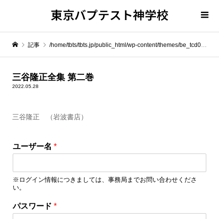
東京バプテスト神学校
記事
/home/tbts/tbts.jp/public_html/wp-content/themes/be_tcd076/template-parts/breadcrumb.php on line
" itemprop="item">
三谷隆正全集 第二巻
2022.05.28
Warning
: Undefined array key 0 in
/home/tbts/tbts.jp/public_html/wp-content/themes/be_tcd076/template-parts/breadcrumb.php
三谷隆正 （岩波書店）
Warning
: Attempt to read property "name" on null in
/home/tbts/tbts.jp/public_html/wp-content/themes/be_tcd076/template-parts/breadcrumb.php
ユーザー名
*
三谷隆正全集 第二巻
※ログイン情報につきましては、事務局までお問い合わせくださ
い。
パスワード
*