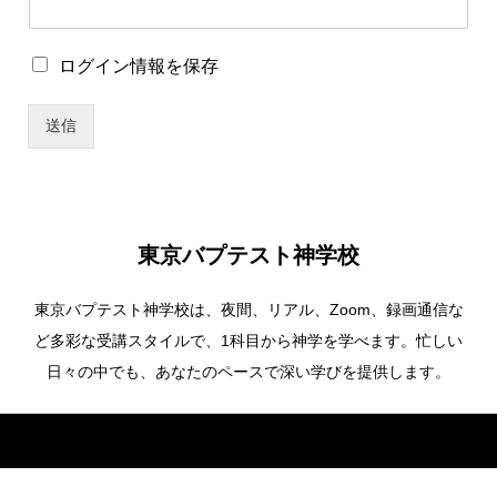
*
ロ
ログイン情報を保存
ユ
グ
ー
イ
ザ
送信
ン
ー
情
名
報
*
を
保
存
東京バプテスト神学校
東京バプテスト神学校は、夜間、リアル、Zoom、録画通信な
ど多彩な受講スタイルで、1科目から神学を学べます。忙しい
日々の中でも、あなたのペースで深い学びを提供します。
Copyright ©
東京バプテスト神学校. All Rights Reserved.