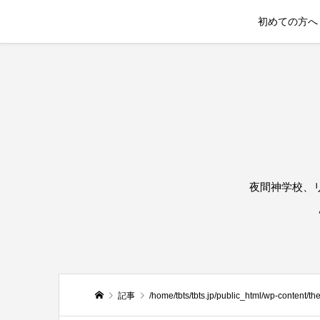
初めての方へ
夜間神学校、
記事
/home/tbts/tbts.jp/public_html/wp-content/