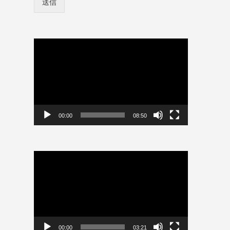
送信
ン
イ
情
ン
報
情
を
報
保
動
を
存
画
保
プ
存
レ
ー
ヤ
ー
00:00
08:50
動
画
プ
レ
ー
ヤ
ー
00:00
03:21