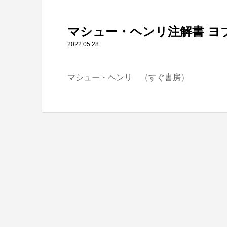
" itemprop="item">
マシュー・ヘンリ注解書 ヨ
Warning
: Undefined array key 0 in
/home/tbts/tbts.jp/pu
2022.05.28
マシュー・ヘンリ （すぐ書房）
Warning
: Attempt to read property "name" on null in
/home/t
マシュー・ヘンリ注解書 ヨブ記１