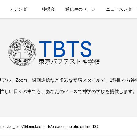
カレンダー
後援会
通信生のページ
ニュースレター
リアル、Zoom、録画通信など多彩な受講スタイルで、1科目から神
忙しい日々の中でも、あなたのペースで神学の学びを提供します
themes/be_tcd076/template-parts/breadcrumb.php on line
132