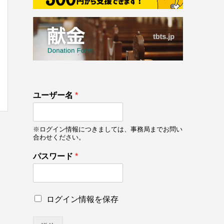
133
ユーザー名
*
on line
133
※ログイン情報につきましては、事務局までお問い
合わせください。
*
パスワード
*
パ
ス
ワ
ー
ロ
ログイン情報を保存
ド
グ
ロ
イ
グ