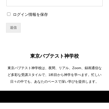
存
パ
ス
ロ
ログイン情報を保存
ワ
グ
ー
イ
ド
送信
ン
ロ
情
グ
報
イ
を
ン
保
情
存
報
東京バプテスト神学校
を
保
東京バプテスト神学校は、夜間、リアル、Zoom、録画通信な
存
ど多彩な受講スタイルで、1科目から神学を学べます。忙しい
日々の中でも、あなたのペースで深い学びを提供します。
Copyright ©
東京バプテスト神学校. All Rights Reserved.