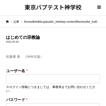
東京バプテスト神学校
記事
/home/tbts/tbts.jp/public_html/wp-content/themes/be_tcd076/template-parts/breadcrumb.php on line
" itemprop="item">
はじめての宗教論
2022.05.28
Warning
: Undefined array key 0 in
/home/tbts/tbts.jp/public_html/wp-content/themes/be_tcd076/template-parts/breadcrumb.php
佐藤優 著 （NHK出版）
ロ
Warning
: Attempt to read property "name" on null in
/home/tbts/tbts.jp/public_html/wp-content/themes/be_tcd076/template-parts/breadcrumb.php
ユーザー名
*
グ
イ
はじめての宗教論
ン
※ログイン情報につきましては、事務局までお問い合わせくださ
情
い。
報
を
パスワード
*
保