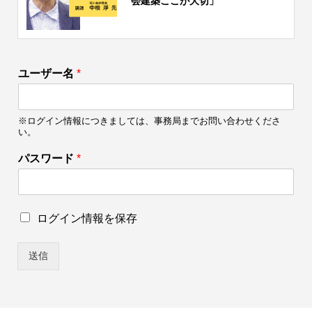
会建築ここが大切」
ユーザー名
*
※ログイン情報につきましては、事務局までお問い合わせくださ
い。
パスワード
*
パ
ロ
ログイン情報を保存
ス
グ
ワ
イ
ー
送信
ン
ド
情
*
報
ユ
を
ー