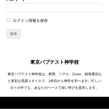
グ
イ
ン
情
ロ
ログイン情報を保存
報
グ
を
イ
保
送信
ン
存
情
*
報
ユ
を
ー
保
ザ
存
ー
東京バプテスト神学校
名
東京バプテスト神学校は、夜間、リアル、Zoom、録画通信な
ど多彩な受講スタイルで、1科目から神学を学べます。忙しい
日々の中でも、あなたのペースで深い学びを提供します。
Copyright ©
東京バプテスト神学校. All Rights Reserved.