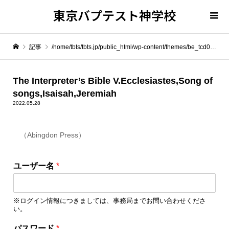
東京バプテスト神学校
記事
/home/tbts/tbts.jp/public_html/wp-content/themes/be_tcd076/template-parts/breadcrumb.php on line
" itemprop="item">
The Interpreter’s Bible V.Ecclesiastes,Song of
songs,Isaisah,Jeremiah
Warning
: Undefined array key 0 in
/home/tbts/tbts.jp/public_html/wp-content/themes/be_tcd076/template-parts/breadcrumb.php
2022.05.28
（Abingdon Press）
Warning
: Attempt to read property "name" on null in
/home/tbts/tbts.jp/public_html/wp-content/themes/be_tcd076/template-parts/breadcrumb.php
ユーザー名
*
The Interpreter’s Bible V.Ecclesiastes,Song of songs,Isaisah,Jeremiah
※ログイン情報につきましては、事務局までお問い合わせくださ
い。
ロ
パスワード
*