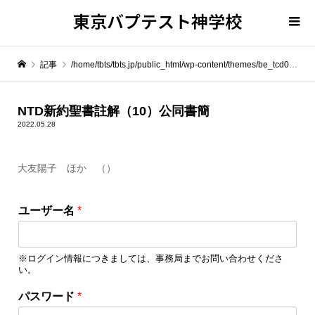
東京バプテスト神学校
記事
/home/tbts/tbts.jp/public_html/wp-content/themes/be_tcd076/template-parts/breadcrumb.php on line
" itemprop="item">
NTD新約聖書註解（10）公同書簡
2022.05.28
Warning
: Undefined array key 0 in
/home/tbts/tbts.jp/public_html/wp-content/themes/be_tcd076/template-parts/breadcrumb.php
大友陽子 ほか （）
Warning
: Attempt to read property "name" on null in
/home/tbts/tbts.jp/public_html/wp-content/themes/be_tcd076/template-parts/breadcrumb.php
ユーザー名
*
NTD新約聖書註解（10）公同書簡
※ログイン情報につきましては、事務局までお問い合わせくださ
い。
パ
パスワード
*
ス