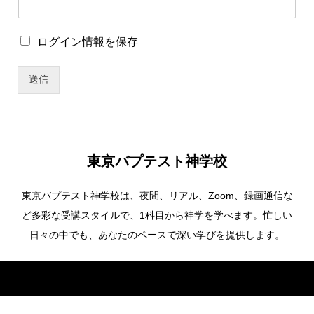
ワ
ー
ド
ロ
ログイン情報を保存
ユ
グ
ー
イ
ザ
送信
ン
ー
情
名
報
*
を
保
存
東京バプテスト神学校
東京バプテスト神学校は、夜間、リアル、Zoom、録画通信な
ど多彩な受講スタイルで、1科目から神学を学べます。忙しい
日々の中でも、あなたのペースで深い学びを提供します。
Copyright ©
東京バプテスト神学校. All Rights Reserved.