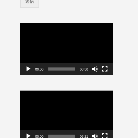
送信
ン
情
報
を
保
動
存
画
プ
レ
ー
ヤ
ー
00:00
08:50
動
画
プ
レ
ー
ヤ
ー
00:00
03:21