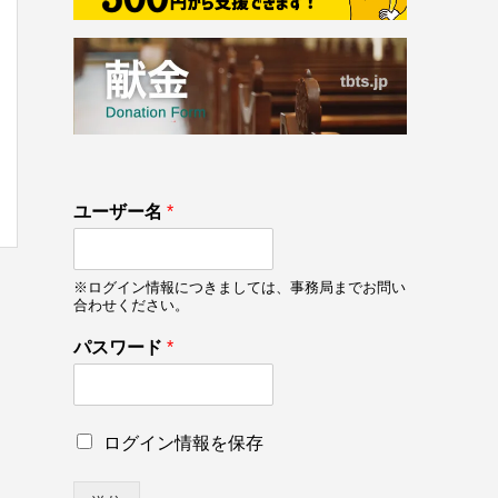
133
*
ユーザー名
*
on line
133
ロ
グ
イ
※ログイン情報につきましては、事務局までお問い
ン
合わせください。
情
報
パスワード
*
を
保
存
*
ロ
ログイン情報を保存
グ
イ