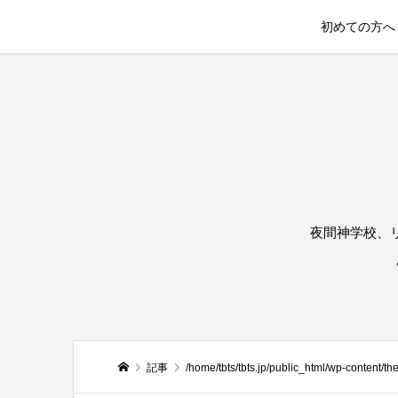
初めての方へ
夜間神学校、
記事
/home/tbts/tbts.jp/public_html/wp-content/