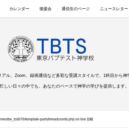
カレンダー
後援会
通信生のページ
ニュースレター
リアル、Zoom、録画通信など多彩な受講スタイルで、1科目から神
忙しい日々の中でも、あなたのペースで神学の学びを提供します
themes/be_tcd076/template-parts/breadcrumb.php on line
132