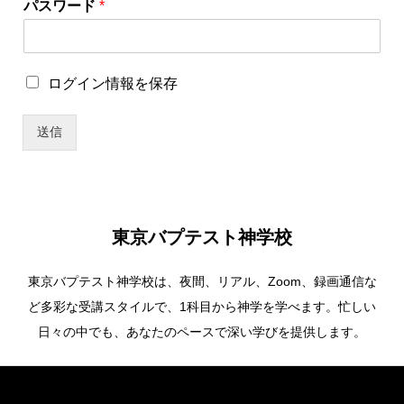
パスワード
*
ス
ワ
ー
ド
ロ
ログイン情報を保存
グ
イ
送信
ン
情
報
を
保
存
東京バプテスト神学校
東京バプテスト神学校は、夜間、リアル、Zoom、録画通信な
ど多彩な受講スタイルで、1科目から神学を学べます。忙しい
日々の中でも、あなたのペースで深い学びを提供します。
Copyright ©
東京バプテスト神学校. All Rights Reserved.