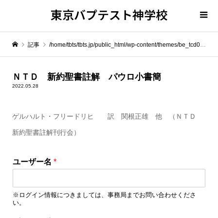
東京バプテスト神学校
記事
/home/tbts/tbts.jp/public_html/wp-content/themes/be_tcd076/template-parts/breadcrumb.php on line
" itemprop="item">
ＮＴＤ 新約聖書註解 パウロ小書簡
2022.05.28
Warning
: Undefined array key 0 in
/home/tbts/tbts.jp/public_html/wp-content/themes/be_tcd076/template-parts/breadcrumb.php
ゲルハルト・フリードリヒ 訳 関根正雄 他 （ＮＴＤ
新約聖書註解刊行会）
Warning
: Attempt to read property "name" on null in
/home/tbts/tbts.jp/public_html/wp-content/themes/be_tcd076/template-parts/breadcrumb.php
*
ユーザー名
*
パ
ＮＴＤ 新約聖書註解 パウロ小書簡
ス
ワ
※ログイン情報につきましては、事務局までお問い合わせくださ
ー
い。
ド
パ