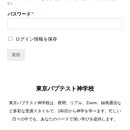
い。
パスワード
*
ユ
ロ
ログイン情報を保存
ー
グ
ザ
イ
ー
送信
ン
名
情
ユ
報
ー
を
ザ
保
ー
存
名
東京バプテスト神学校
ユ
ー
東京バプテスト神学校は、夜間、リアル、Zoom、録画通信な
ザ
ー
ど多彩な受講スタイルで、1科目から神学を学べます。忙しい
名
日々の中でも、あなたのペースで深い学びを提供します。