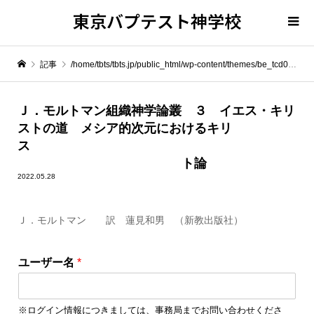
東京バプテスト神学校
記事
/home/tbts/tbts.jp/public_html/wp-content/themes/be_tcd076/template-parts/breadcrumb.php on line
" itemprop="item">
Ｊ．モルトマン組織神学論叢 ３ イエス・キリ
ストの道 メシア的次元におけるキリ
Warning
: Undefined array key 0 in
/home/tbts/tbts.jp/public_html/wp-content/themes/be_tcd076/template-parts/breadcrumb.php
ス
ト論
2022.05.28
Warning
: Attempt to read property "name" on null in
/home/tbts/tbts.jp/public_html/wp-content/themes/be_tcd076/template-parts/breadcrumb.php
Ｊ．モルトマン 訳 蓮見和男 （新教出版社）
Ｊ．モルトマン組織神学論叢 ３ イエス・キリストの道 メシア的次元におけるキリス ト論
ユーザー名
*
※ログイン情報につきましては、事務局までお問い合わせくださ