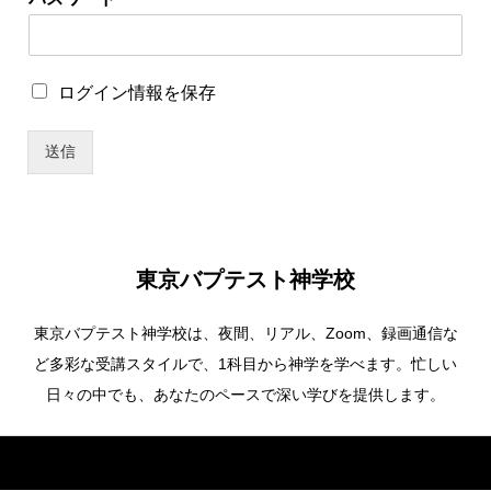
ロ
ロ
ログイン情報を保存
グ
グ
イ
イ
ン
送信
ン
情
情
報
報
を
を
保
保
存
存
*
東京バプテスト神学校
パ
ス
東京バプテスト神学校は、夜間、リアル、Zoom、録画通信な
ワ
ー
ど多彩な受講スタイルで、1科目から神学を学べます。忙しい
ド
日々の中でも、あなたのペースで深い学びを提供します。
Copyright ©
東京バプテスト神学校. All Rights Reserved.