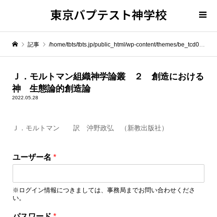
東京バプテスト神学校
記事
/home/tbts/tbts.jp/public_html/wp-content/themes/be_tcd076/template-parts/breadcrumb.php on line
" itemprop="item">
Ｊ．モルトマン組織神学論叢 ２ 創造における
神 生態論的創造論
Warning
: Undefined array key 0 in
/home/tbts/tbts.jp/public_html/wp-content/themes/be_tcd076/template-parts/breadcrumb.php
2022.05.28
Ｊ．モルトマン 訳 沖野政弘 （新教出版社）
Warning
: Attempt to read property "name" on null in
/home/tbts/tbts.jp/public_html/wp-content/themes/be_tcd076/template-parts/breadcrumb.php
ユーザー名
*
Ｊ．モルトマン組織神学論叢 ２ 創造における神 生態論的創造論
※ログイン情報につきましては、事務局までお問い合わせくださ
い。
パスワード
*