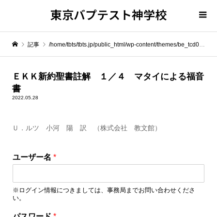
東京バプテスト神学校
記事
/home/tbts/tbts.jp/public_html/wp-content/themes/be_tcd076/template-parts/breadcrumb.php on line
" itemprop="item">
ＥＫＫ新約聖書註解 １／４ マタイによる福音
書
Warning
: Undefined array key 0 in
/home/tbts/tbts.jp/public_html/wp-content/themes/be_tcd076/template-parts/breadcrumb.php
2022.05.28
Ｕ．ルツ 小河 陽 訳 （株式会社 教文館）
Warning
: Attempt to read property "name" on null in
/home/tbts/tbts.jp/public_html/wp-content/themes/be_tcd076/template-parts/breadcrumb.php
ユーザー名
*
ＥＫＫ新約聖書註解 １／４ マタイによる福音書
※ログイン情報につきましては、事務局までお問い合わせくださ
い。
ユ
パスワード
*