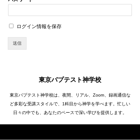
ー
ザ
ー
名
ロ
ログイン情報を保存
ユ
グ
ー
イ
ザ
送信
ン
ー
情
名
報
パ
を
ス
保
ワ
存
ー
東京バプテスト神学校
ド
東京バプテスト神学校は、夜間、リアル、Zoom、録画通信な
ど多彩な受講スタイルで、1科目から神学を学べます。忙しい
日々の中でも、あなたのペースで深い学びを提供します。
Copyright ©
東京バプテスト神学校. All Rights Reserved.