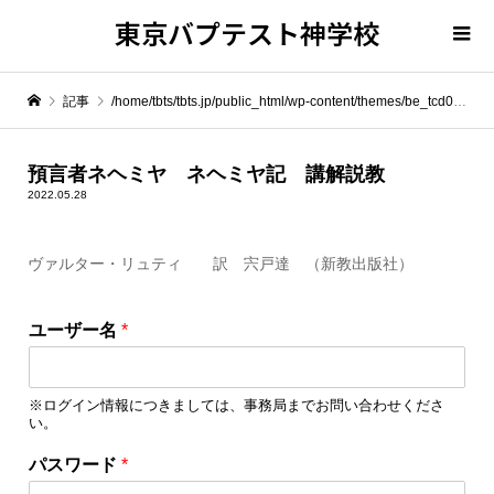
東京バプテスト神学校
記事
/home/tbts/tbts.jp/public_html/wp-content/themes/be_tcd076/template-parts/breadcrumb.php on line
" itemprop="item">
預言者ネヘミヤ ネヘミヤ記 講解説教
2022.05.28
Warning
: Undefined array key 0 in
/home/tbts/tbts.jp/public_html/wp-content/themes/be_tcd076/template-parts/breadcrumb.php
ヴァルター・リュティ 訳 宍戸達 （新教出版社）
Warning
: Attempt to read property "name" on null in
/home/tbts/tbts.jp/public_html/wp-content/themes/be_tcd076/template-parts/breadcrumb.php
ユーザー名
*
預言者ネヘミヤ ネヘミヤ記 講解説教
※ログイン情報につきましては、事務局までお問い合わせくださ
い。
パスワード
*