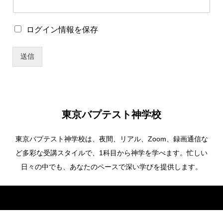
*
ロ
ログイン情報を保存
*
グ
*
イ
送信
ン
情
報
を
保
存
東京バプテスト神学校
東京バプテスト神学校は、夜間、リアル、Zoom、録画通信な
ど多彩な受講スタイルで、1科目から神学を学べます。忙しい
日々の中でも、あなたのペースで深い学びを提供します。
Copyright ©
東京バプテスト神学校. All Rights Reserved.