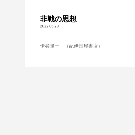
" itemprop="item">
非戦の思想
Warning
: Undefined array key 0 in
/home/tbts/tbts.jp/pu
2022.05.28
伊谷隆一 （紀伊国屋書店）
Warning
: Attempt to read property "name" on null in
/home/t
非戦の思想