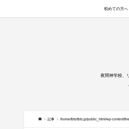
初めての方へ
夜間神学校、
記事
/home/tbts/tbts.jp/public_html/wp-content/