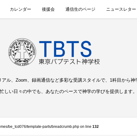
カレンダー
後援会
通信生のページ
ニュースレター
リアル、Zoom、録画通信など多彩な受講スタイルで、1科目から神
忙しい日々の中でも、あなたのペースで神学の学びを提供します
themes/be_tcd076/template-parts/breadcrumb.php on line
132