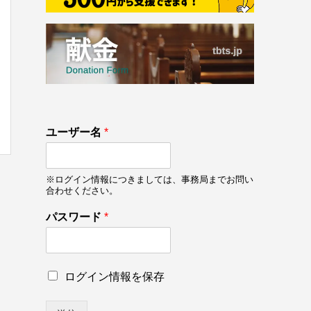
133
ユーザー名
*
on line
133
※ログイン情報につきましては、事務局までお問い
合わせください。
パスワード
*
*
ロ
ログイン情報を保存
パ
グ
ス
イ
ワ