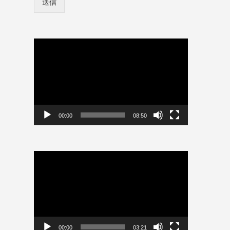
送信
ン
ー
情
ド
報
パ
を
ス
保
動
ワ
存
画
ー
プ
ド
レ
ー
ヤ
ー
00:00
08:50
動
画
プ
レ
ー
ヤ
ー
00:00
03:21