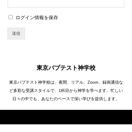
ー
ド
*
ロ
ログイン情報を保存
グ
イ
送信
ン
情
報
を
保
存
東京バプテスト神学校
東京バプテスト神学校は、夜間、リアル、Zoom、録画通信な
ど多彩な受講スタイルで、1科目から神学を学べます。忙しい
日々の中でも、あなたのペースで深い学びを提供します。
Copyright ©
東京バプテスト神学校. All Rights Reserved.