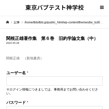
東京バプテスト神学校
記事
/home/tbts/tbts.jp/public_html/wp-content/themes/be_tcd076/template-parts/breadcrumb.php on line
" itemprop="item">
関根正雄著作集 第６巻 旧約学論文集（中）
2022.05.28
Warning
: Undefined array key 0 in
/home/tbts/tbts.jp/public_html/wp-content/themes/be_tcd076/template-parts/breadcrumb.php
関根正雄 （新地書房）
ユ
Warning
: Attempt to read property "name" on null in
/home/tbts/tbts.jp/public_html/wp-content/themes/be_tcd076/template-parts/breadcrumb.php
ユーザー名
*
ー
ザ
関根正雄著作集 第６巻 旧約学論文集（中）
ー
※ログイン情報につきましては、事務局までお問い合わせくださ
名
い。
パ
ス
パスワード
*
ワ