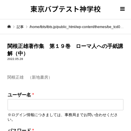
東京バプテスト神学校
記事
/home/tbts/tbts.jp/public_html/wp-content/themes/be_tcd076/template-parts/breadcrumb.php on line
" itemprop="item">
関根正雄著作集 第１９巻 ローマ人への手紙講
解（中）
Warning
: Undefined array key 0 in
/home/tbts/tbts.jp/public_html/wp-content/themes/be_tcd076/template-parts/breadcrumb.php
2022.05.28
関根正雄 （新地書房）
Warning
: Attempt to read property "name" on null in
/home/tbts/tbts.jp/public_html/wp-content/themes/be_tcd076/template-parts/breadcrumb.php
ユーザー名
*
関根正雄著作集 第１９巻 ローマ人への手紙講解（中）
※ログイン情報につきましては、事務局までお問い合わせくださ
い。
パスワード
*