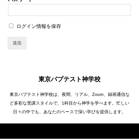
ロ
ロ
ログイン情報を保存
グ
グ
イ
イ
ン
送信
ン
情
情
報
報
を
を
保
保
存
存
ロ
東京バプテスト神学校
グ
イ
東京バプテスト神学校は、夜間、リアル、Zoom、録画通信な
ン
情
ど多彩な受講スタイルで、1科目から神学を学べます。忙しい
報
日々の中でも、あなたのペースで深い学びを提供します。
を
保
存
Copyright ©
東京バプテスト神学校. All Rights Reserved.
*