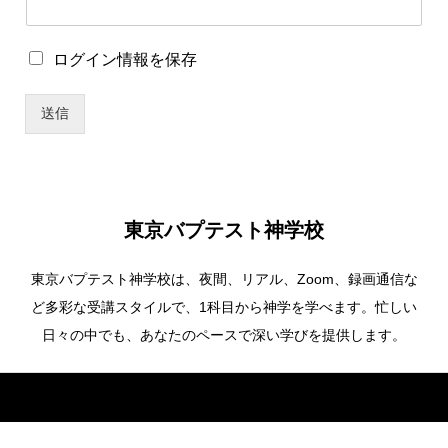
イ
ン
情
ロ
ログイン情報を保存
報
グ
を
イ
保
送信
ン
存
情
ユ
報
ー
を
ザ
保
ー
存
名
東京バプテスト神学校
*
東京バプテスト神学校は、夜間、リアル、Zoom、録画通信な
ど多彩な受講スタイルで、1科目から神学を学べます。忙しい
日々の中でも、あなたのペースで深い学びを提供します。
Copyright ©
東京バプテスト神学校. All Rights Reserved.