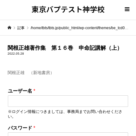
東京バプテスト神学校
記事
/home/tbts/tbts.jp/public_html/wp-content/themes/be_tcd076/template-parts/breadcrumb.php on line
" itemprop="item">
関根正雄著作集 第１６巻 申命記講解（上）
2022.05.28
Warning
: Undefined array key 0 in
/home/tbts/tbts.jp/public_html/wp-content/themes/be_tcd076/template-parts/breadcrumb.php
関根正雄 （新地書房）
Warning
: Attempt to read property "name" on null in
/home/tbts/tbts.jp/public_html/wp-content/themes/be_tcd076/template-parts/breadcrumb.php
ユーザー名
*
関根正雄著作集 第１６巻 申命記講解（上）
※ログイン情報につきましては、事務局までお問い合わせくださ
い。
ロ
パスワード
*
グ