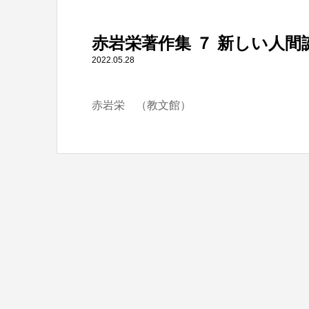
" itemprop="item">
赤岩栄著作集 ７ 新しい人間
Warning
: Undefined array key 0 in
/home/tbts/tbts.jp/pu
2022.05.28
赤岩栄 （教文館）
Warning
: Attempt to read property "name" on null in
/home/t
赤岩栄著作集 ７ 新しい人間誕生・ほか