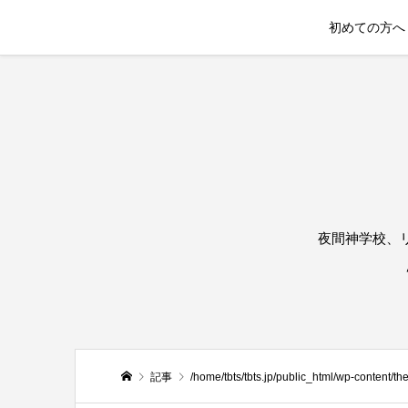
初めての方へ
夜間神学校、
記事
/home/tbts/tbts.jp/public_html/wp-content/