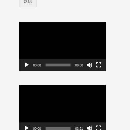
送信
ン
情
報
を
保
動
存
画
プ
レ
ー
ヤ
ー
00:00
08:50
動
画
プ
レ
ー
ヤ
ー
00:00
03:21