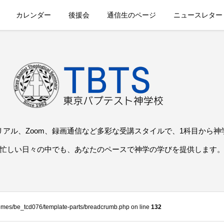
カレンダー
後援会
通信生のページ
ニュースレター
リアル、Zoom、録画通信など多彩な受講スタイルで、1科目から神
忙しい日々の中でも、あなたのペースで神学の学びを提供します
themes/be_tcd076/template-parts/breadcrumb.php on line
132