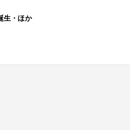
誕生・ほか
blic_html/wp-content/themes/be_tcd076/template-parts/breadcrumb.php
on line
bts/tbts.jp/public_html/wp-content/themes/be_tcd076/template-parts/breadcrumb.php