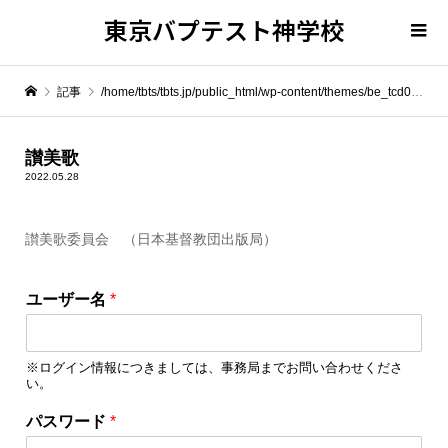
東京バプテスト神学校
記事
/home/tbts/tbts.jp/public_html/wp-content/themes/be_tcd076/template-parts/breadcrumb.php on line
" itemprop="item">
讃美歌
2022.05.28
Warning
: Undefined array key 0 in
/home/tbts/tbts.jp/public_html/wp-content/themes/be_tcd076/template-parts/breadcrumb.php
讃美歌委員会 （日本基督教団出版局）
ユ
Warning
: Attempt to read property "name" on null in
/home/tbts/tbts.jp/public_html/wp-content/themes/be_tcd076/template-parts/breadcrumb.php
ユーザー名
*
ー
ザ
讃美歌
ー
※ログイン情報につきましては、事務局までお問い合わせくださ
名
い。
ユ
ー
パスワード
*
ザ