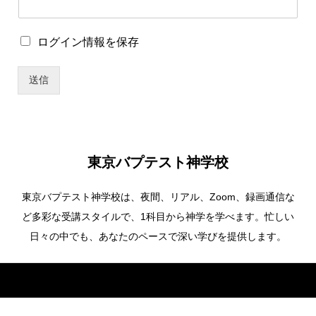
ー
名
パ
ロ
ログイン情報を保存
ス
グ
ワ
イ
ー
送信
ン
ド
情
報
を
保
存
東京バプテスト神学校
東京バプテスト神学校は、夜間、リアル、Zoom、録画通信な
ど多彩な受講スタイルで、1科目から神学を学べます。忙しい
日々の中でも、あなたのペースで深い学びを提供します。
Copyright ©
東京バプテスト神学校. All Rights Reserved.