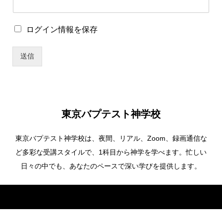
ー
名
ユ
ロ
ログイン情報を保存
ー
グ
ザ
イ
ー
送信
ン
名
情
報
を
保
存
東京バプテスト神学校
東京バプテスト神学校は、夜間、リアル、Zoom、録画通信な
ど多彩な受講スタイルで、1科目から神学を学べます。忙しい
日々の中でも、あなたのペースで深い学びを提供します。
Copyright ©
東京バプテスト神学校. All Rights Reserved.