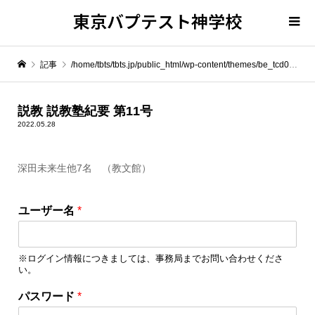
東京バプテスト神学校
記事
/home/tbts/tbts.jp/public_html/wp-content/themes/be_tcd076/template-parts/breadcrumb.php on line
" itemprop="item">
説教 説教塾紀要 第11号
2022.05.28
Warning
: Undefined array key 0 in
/home/tbts/tbts.jp/public_html/wp-content/themes/be_tcd076/template-parts/breadcrumb.php
深田未来生他7名 （教文館）
ユ
Warning
: Attempt to read property "name" on null in
/home/tbts/tbts.jp/public_html/wp-content/themes/be_tcd076/template-parts/breadcrumb.php
ユーザー名
*
ー
ザ
説教 説教塾紀要 第11号
ー
※ログイン情報につきましては、事務局までお問い合わせくださ
名
い。
ユ
ー
パスワード
*
ザ