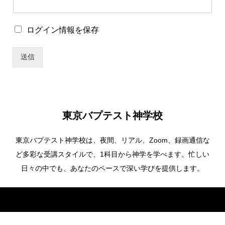
ワ
ー
ド
ロ
ログイン情報を保存
ロ
グ
グ
イ
イ
送信
ン
ン
情
情
報
報
を
を
保
保
存
存
東京バプテスト神学校
パ
ス
東京バプテスト神学校は、夜間、リアル、Zoom、録画通信な
ワ
ー
ど多彩な受講スタイルで、1科目から神学を学べます。忙しい
ド
日々の中でも、あなたのペースで深い学びを提供します。
Copyright ©
東京バプテスト神学校. All Rights Reserved.