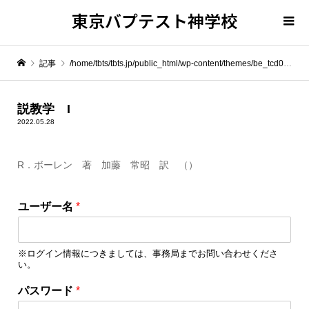
東京バプテスト神学校
記事
/home/tbts/tbts.jp/public_html/wp-content/themes/be_tcd076/template-parts/breadcrumb.php on line
" itemprop="item">
説教学 I
2022.05.28
Warning
: Undefined array key 0 in
/home/tbts/tbts.jp/public_html/wp-content/themes/be_tcd076/template-parts/breadcrumb.php
R．ボーレン 著 加藤 常昭 訳 （）
Warning
: Attempt to read property "name" on null in
/home/tbts/tbts.jp/public_html/wp-content/themes/be_tcd076/template-parts/breadcrumb.php
ユーザー名
*
説教学 I
※ログイン情報につきましては、事務局までお問い合わせくださ
い。
パ
パスワード
*
ス