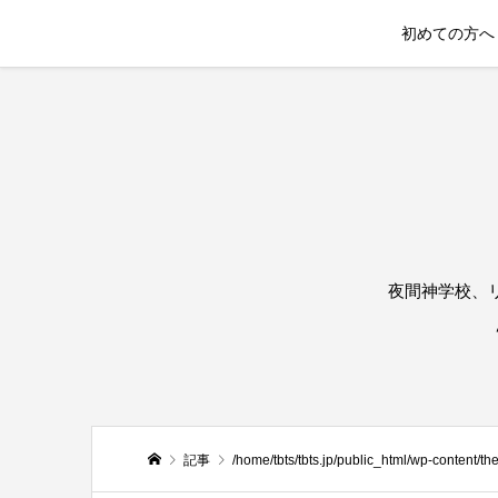
初めての方へ
夜間神学校、
記事
/home/tbts/tbts.jp/public_html/wp-content/