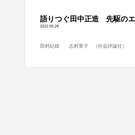
" itemprop="item">
語りつぐ田中正造 先駆の
Warning
: Undefined array key 0 in
/home/tbts/tbts.jp/pu
2022.05.28
田村紀雄 志村章子 （社会評論社）
Warning
: Attempt to read property "name" on null in
/home/t
語りつぐ田中正造 先駆のエコロジスト