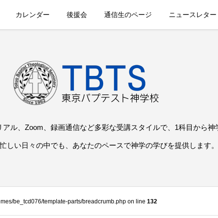
カレンダー
後援会
通信生のページ
ニュースレター
リアル、Zoom、録画通信など多彩な受講スタイルで、1科目から神
忙しい日々の中でも、あなたのペースで神学の学びを提供します
themes/be_tcd076/template-parts/breadcrumb.php on line
132