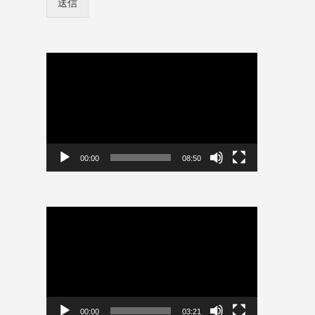
送信
ン
ド
情
*
報
*
を
保
動
存
画
プ
レ
ー
ヤ
ー
00:00
08:50
動
画
プ
レ
ー
ヤ
ー
00:00
03:21