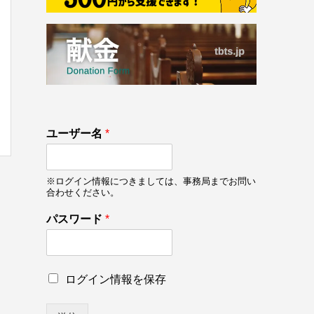
133
ユーザー名
*
on line
133
※ログイン情報につきましては、事務局までお問い
合わせください。
パスワード
*
パ
ロ
ログイン情報を保存
ス
グ
ワ
イ
ー