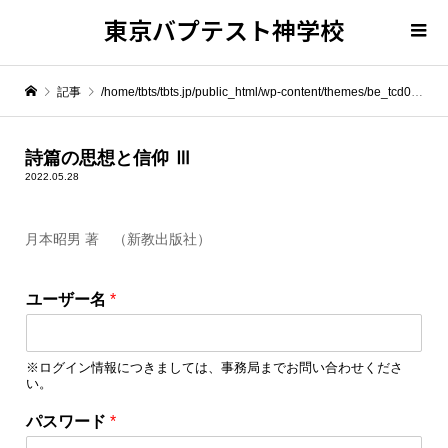
東京バプテスト神学校
記事
/home/tbts/tbts.jp/public_html/wp-content/themes/be_tcd076/template-parts/breadcrumb.php on line
" itemprop="item">
詩篇の思想と信仰 Ⅲ
2022.05.28
Warning
: Undefined array key 0 in
/home/tbts/tbts.jp/public_html/wp-content/themes/be_tcd076/template-parts/breadcrumb.php
月本昭男 著 （新教出版社）
Warning
: Attempt to read property "name" on null in
/home/tbts/tbts.jp/public_html/wp-content/themes/be_tcd076/template-parts/breadcrumb.php
ユーザー名
*
詩篇の思想と信仰 Ⅲ
※ログイン情報につきましては、事務局までお問い合わせくださ
い。
パスワード
*