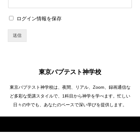
ユ
ロ
ログイン情報を保存
ー
グ
ザ
イ
ー
送信
ン
名
情
ロ
報
グ
を
イ
保
ン
存
情
東京バプテスト神学校
報
を
東京バプテスト神学校は、夜間、リアル、Zoom、録画通信な
保
存
ど多彩な受講スタイルで、1科目から神学を学べます。忙しい
*
日々の中でも、あなたのペースで深い学びを提供します。
Copyright ©
東京バプテスト神学校. All Rights Reserved.