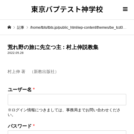
東京バプテスト神学校
記事
/home/tbts/tbts.jp/public_html/wp-content/themes/be_tcd076/template-parts/breadcrumb.php on line
" itemprop="item">
荒れ野の旅に先立つ主 : 村上伸説教集
2022.05.28
Warning
: Undefined array key 0 in
/home/tbts/tbts.jp/public_html/wp-content/themes/be_tcd076/template-parts/breadcrumb.php
村上伸 著 （新教出版社）
Warning
: Attempt to read property "name" on null in
/home/tbts/tbts.jp/public_html/wp-content/themes/be_tcd076/template-parts/breadcrumb.php
ユーザー名
*
荒れ野の旅に先立つ主 : 村上伸説教集
※ログイン情報につきましては、事務局までお問い合わせくださ
い。
ユ
パスワード
*
ー