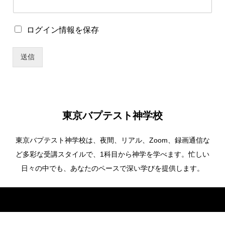
ザ
ー
名
ロ
ログイン情報を保存
ユ
グ
ー
イ
ザ
送信
ン
ー
情
名
報
ユ
を
ー
保
ザ
存
ー
東京バプテスト神学校
名
東京バプテスト神学校は、夜間、リアル、Zoom、録画通信な
ど多彩な受講スタイルで、1科目から神学を学べます。忙しい
日々の中でも、あなたのペースで深い学びを提供します。
Copyright ©
東京バプテスト神学校. All Rights Reserved.