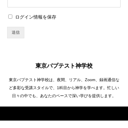
ー
ド
*
ロ
ログイン情報を保存
グ
イ
送信
ン
情
報
を
保
存
東京バプテスト神学校
東京バプテスト神学校は、夜間、リアル、Zoom、録画通信な
ど多彩な受講スタイルで、1科目から神学を学べます。忙しい
日々の中でも、あなたのペースで深い学びを提供します。
Copyright ©
東京バプテスト神学校. All Rights Reserved.