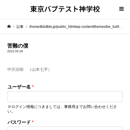
東京バプテスト神学校
記事
/home/tbts/tbts.jp/public_html/wp-content/themes/be_tcd076/template-parts/breadcrumb.php on line
" itemprop="item">
苦難の僕
2022.05.28
Warning
: Undefined array key 0 in
/home/tbts/tbts.jp/public_html/wp-content/themes/be_tcd076/template-parts/breadcrumb.php
中沢洽樹 （山本七平）
ユ
Warning
: Attempt to read property "name" on null in
/home/tbts/tbts.jp/public_html/wp-content/themes/be_tcd076/template-parts/breadcrumb.php
ユーザー名
*
ー
ザ
苦難の僕
ー
※ログイン情報につきましては、事務局までお問い合わせくださ
名
い。
パ
ス
パスワード
*
ワ