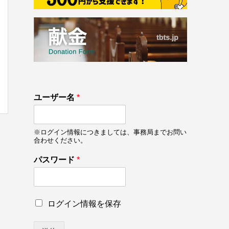
133
ユーザー名
*
on line
133
※ログイン情報につきましては、事務局までお問い
合わせください。
パ
パスワード
*
ス
ワ
ー
ド
ロ
ログイン情報を保存
ユ
グ
ー
イ
ザ