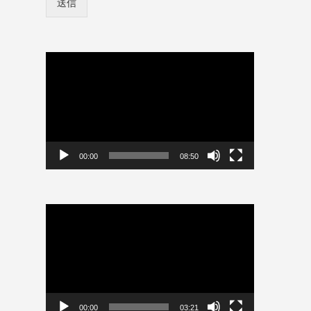
送信
ン
ー
情
名
報
パ
を
ス
保
動
ワ
存
画
ー
プ
ド
レ
ー
ヤ
ー
00:00
08:50
動
画
プ
レ
ー
ヤ
ー
00:00
03:21