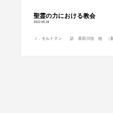
" itemprop="item">
聖霊の力における教会
Warning
: Undefined array key 0 in
/home/tbts/tbts.jp/pu
2022.05.28
Ｊ．モルトマン 訳 喜田川信 他 （
Warning
: Attempt to read property "name" on null in
/home/t
聖霊の力における教会