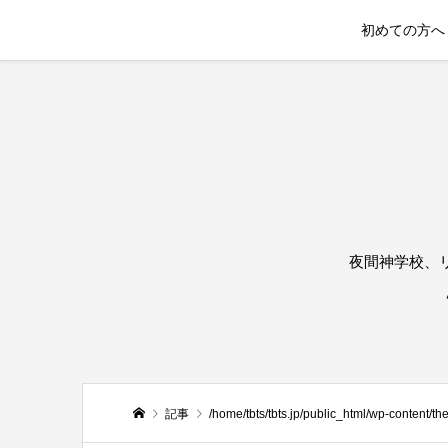
初めての方へ
夜間神学校、
記事
/home/tbts/tbts.jp/public_html/wp-content/