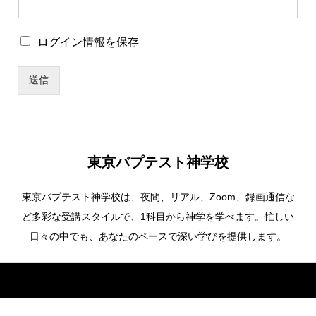
ザ
ー
名
ロ
ログイン情報を保存
*
グ
パ
イ
ス
送信
ン
ワ
情
ー
報
ド
を
保
存
東京バプテスト神学校
東京バプテスト神学校は、夜間、リアル、Zoom、録画通信な
ど多彩な受講スタイルで、1科目から神学を学べます。忙しい
日々の中でも、あなたのペースで深い学びを提供します。
Copyright ©
東京バプテスト神学校. All Rights Reserved.