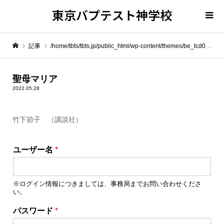
東京バプテスト神学校
記事
/home/tbts/tbts.jp/public_html/wp-content/themes/be_tcd076/template-parts/breadcrumb.php on line
" itemprop="item">
聖母マリア
2022.05.28
Warning
: Undefined array key 0 in
/home/tbts/tbts.jp/public_html/wp-content/themes/be_tcd076/template-parts/breadcrumb.php
竹下節子 （講談社）
Warning
: Attempt to read property "name" on null in
/home/tbts/tbts.jp/public_html/wp-content/themes/be_tcd076/template-parts/breadcrumb.php
ユーザー名
*
聖母マリア
※ログイン情報につきましては、事務局までお問い合わせくださ
い。
ユ
パスワード
*
ー