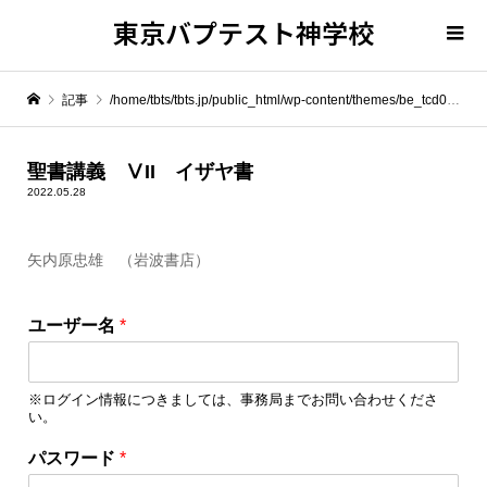
東京バプテスト神学校
記事
/home/tbts/tbts.jp/public_html/wp-content/themes/be_tcd076/template-parts/breadcrumb.php on line
" itemprop="item">
聖書講義 ⅤII イザヤ書
2022.05.28
Warning
: Undefined array key 0 in
/home/tbts/tbts.jp/public_html/wp-content/themes/be_tcd076/template-parts/breadcrumb.php
矢内原忠雄 （岩波書店）
ロ
Warning
: Attempt to read property "name" on null in
/home/tbts/tbts.jp/public_html/wp-content/themes/be_tcd076/template-parts/breadcrumb.php
ユーザー名
*
グ
イ
聖書講義 ⅤII イザヤ書
ン
※ログイン情報につきましては、事務局までお問い合わせくださ
情
い。
報
を
パスワード
*
保