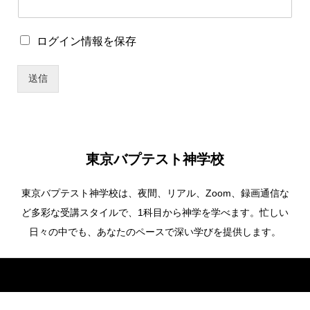
存
ロ
グ
ロ
ログイン情報を保存
イ
グ
ン
イ
情
送信
ン
報
情
を
報
保
を
存
保
*
存
東京バプテスト神学校
東京バプテスト神学校は、夜間、リアル、Zoom、録画通信な
ど多彩な受講スタイルで、1科目から神学を学べます。忙しい
日々の中でも、あなたのペースで深い学びを提供します。
Copyright ©
東京バプテスト神学校. All Rights Reserved.