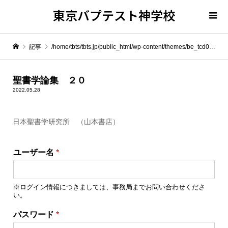
東京バプテスト神学校
記事
/home/tbts/tbts.jp/public_html/wp-content/themes/be_tcd076/template-parts/breadcrumb.php on line
" itemprop="item">
聖書学論集 ２０
2022.05.28
Warning
: Undefined array key 0 in
/home/tbts/tbts.jp/public_html/wp-content/themes/be_tcd076/template-parts/breadcrumb.php
日本聖書学研究所 （山本書店）
パ
Warning
: Attempt to read property "name" on null in
/home/tbts/tbts.jp/public_html/wp-content/themes/be_tcd076/template-parts/breadcrumb.php
ユーザー名
*
ス
ワ
聖書学論集 ２０
ー
※ログイン情報につきましては、事務局までお問い合わせくださ
ド
い。
*
*
パスワード
*