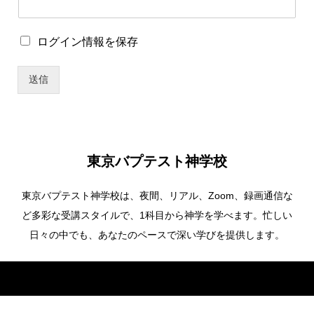
ロ
ログイン情報を保存
グ
イ
送信
ン
情
報
を
保
存
東京バプテスト神学校
東京バプテスト神学校は、夜間、リアル、Zoom、録画通信な
ど多彩な受講スタイルで、1科目から神学を学べます。忙しい
日々の中でも、あなたのペースで深い学びを提供します。
Copyright ©
東京バプテスト神学校. All Rights Reserved.