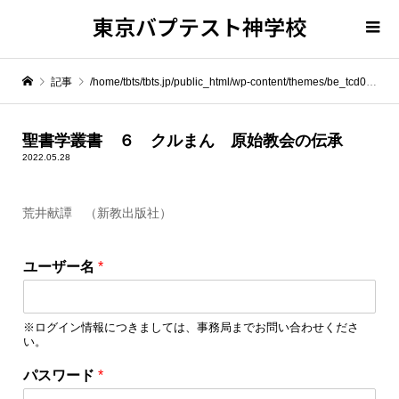
東京バプテスト神学校
記事
/home/tbts/tbts.jp/public_html/wp-content/themes/be_tcd076/template-parts/breadcrumb.php on line
" itemprop="item">
聖書学叢書 ６ クルまん 原始教会の伝承
2022.05.28
Warning
: Undefined array key 0 in
/home/tbts/tbts.jp/public_html/wp-content/themes/be_tcd076/template-parts/breadcrumb.php
荒井献譚 （新教出版社）
Warning
: Attempt to read property "name" on null in
/home/tbts/tbts.jp/public_html/wp-content/themes/be_tcd076/template-parts/breadcrumb.php
ユーザー名
*
聖書学叢書 ６ クルまん 原始教会の伝承
※ログイン情報につきましては、事務局までお問い合わせくださ
い。
*
パスワード
*
ユ