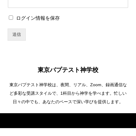
ー
ザ
ー
ロ
ログイン情報を保存
名
グ
ロ
イ
グ
送信
ン
イ
情
ン
報
情
を
報
保
を
存
保
東京バプテスト神学校
存
東京バプテスト神学校は、夜間、リアル、Zoom、録画通信な
ど多彩な受講スタイルで、1科目から神学を学べます。忙しい
日々の中でも、あなたのペースで深い学びを提供します。
Copyright ©
東京バプテスト神学校. All Rights Reserved.