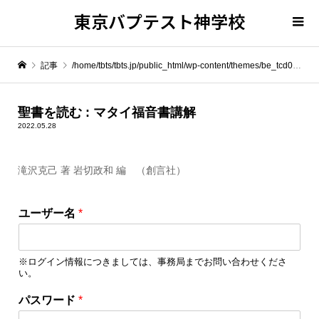
東京バプテスト神学校
記事
/home/tbts/tbts.jp/public_html/wp-content/themes/be_tcd076/template-parts/breadcrumb.php on line
" itemprop="item">
聖書を読む : マタイ福音書講解
2022.05.28
Warning
: Undefined array key 0 in
/home/tbts/tbts.jp/public_html/wp-content/themes/be_tcd076/template-parts/breadcrumb.php
滝沢克己 著 岩切政和 編 （創言社）
パ
Warning
: Attempt to read property "name" on null in
/home/tbts/tbts.jp/public_html/wp-content/themes/be_tcd076/template-parts/breadcrumb.php
ユーザー名
*
ス
ワ
聖書を読む : マタイ福音書講解
ー
※ログイン情報につきましては、事務局までお問い合わせくださ
ド
い。
パ
ス
パスワード
*
ワ