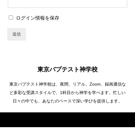
ー
ド
パ
ロ
ログイン情報を保存
ス
グ
ワ
イ
ー
送信
ン
ド
情
報
を
保
存
東京バプテスト神学校
東京バプテスト神学校は、夜間、リアル、Zoom、録画通信な
ど多彩な受講スタイルで、1科目から神学を学べます。忙しい
日々の中でも、あなたのペースで深い学びを提供します。
Copyright ©
東京バプテスト神学校. All Rights Reserved.