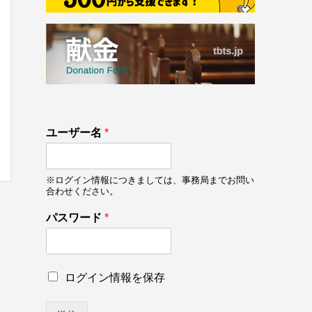
133
ロ
ユーザー名
*
on line
133
グ
イ
ン
※ログイン情報につきましては、事務局までお問い
情
合わせください。
報
を
パスワード
*
保
存
ユ
ー
ロ
ログイン情報を保存
ザ
グ
ー
イ
名