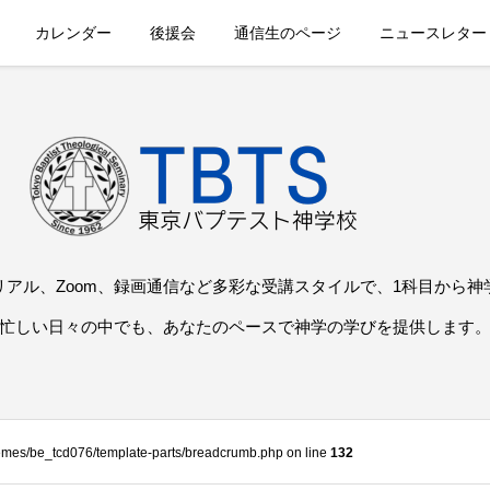
カレンダー
後援会
通信生のページ
ニュースレター
リアル、Zoom、録画通信など多彩な受講スタイルで、1科目から神
忙しい日々の中でも、あなたのペースで神学の学びを提供します
themes/be_tcd076/template-parts/breadcrumb.php on line
132