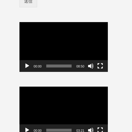
送信
ン
ユ
情
ー
報
ザ
を
ー
保
動
名
存
画
プ
レ
ー
ヤ
ー
00:00
08:50
動
画
プ
レ
ー
ヤ
ー
00:00
03:21