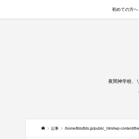
初めての方へ
夜間神学校、
記事
/home/tbts/tbts.jp/public_html/wp-content/