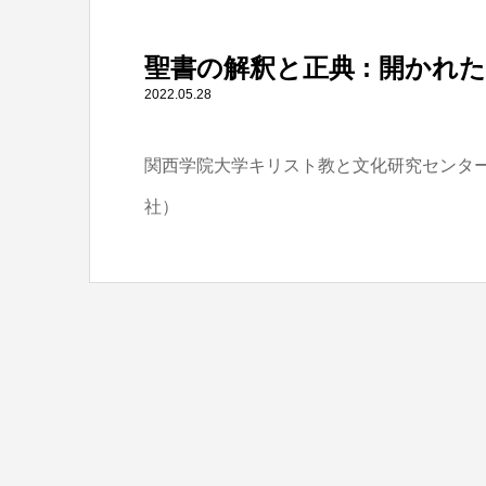
" itemprop="item">
聖書の解釈と正典 : 開かれ
Warning
: Undefined array key 0 in
/home/tbts/tbts.jp/pu
2022.05.28
関西学院大学キリスト教と文化研究センター 編
社）
Warning
: Attempt to read property "name" on null in
/home/t
聖書の解釈と正典 : 開かれた「読み」を目指して