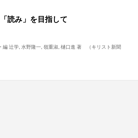
た「読み」を目指して
blic_html/wp-content/themes/be_tcd076/template-parts/breadcrumb.php
on line
 辻学, 水野隆一, 嶺重淑, 樋口進 著 （キリスト新聞
bts/tbts.jp/public_html/wp-content/themes/be_tcd076/template-parts/breadcrumb.php