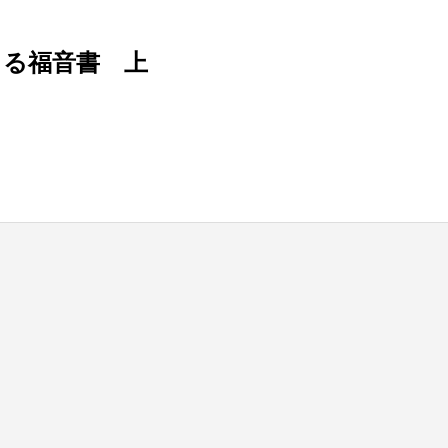
よる福音書 上
blic_html/wp-content/themes/be_tcd076/template-parts/breadcrumb.php
on line
bts/tbts.jp/public_html/wp-content/themes/be_tcd076/template-parts/breadcrumb.php