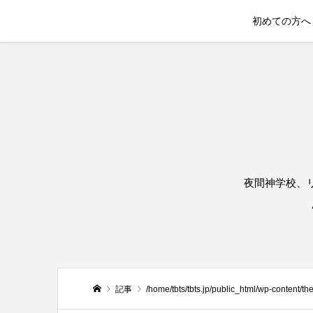
初めての方へ
夜間神学校、
記事
/home/tbts/tbts.jp/public_html/wp-content/