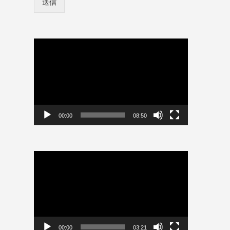
送信
ン
ド
情
ユ
報
ー
を
ザ
保
動
ー
存
画
名
プ
*
レ
ー
ヤ
ー
00:00
08:50
動
画
プ
レ
ー
ヤ
ー
00:00
03:21