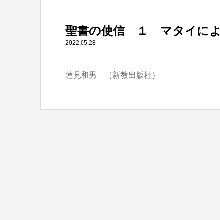
" itemprop="item">
聖書の使信 １ マタイに
Warning
: Undefined array key 0 in
/home/tbts/tbts.jp/pu
2022.05.28
蓮見和男 （新教出版社）
Warning
: Attempt to read property "name" on null in
/home/t
聖書の使信 １ マタイによる福音書 上