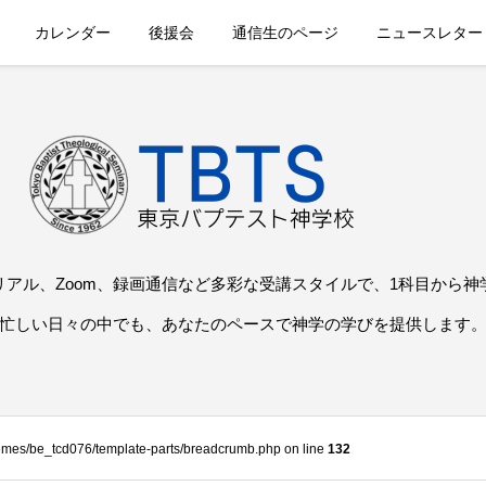
カレンダー
後援会
通信生のページ
ニュースレター
リアル、Zoom、録画通信など多彩な受講スタイルで、1科目から神
忙しい日々の中でも、あなたのペースで神学の学びを提供します
themes/be_tcd076/template-parts/breadcrumb.php on line
132