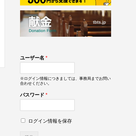
133
ユーザー名
*
on line
133
※ログイン情報につきましては、事務局までお問い
合わせください。
パスワード
*
パ
ロ
ログイン情報を保存
ス
グ
ワ
イ
ー