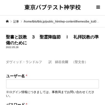
東京バプテスト神学校
記事
/home/tbts/tbts.jp/public_html/wp-content/themes/be_tcd076/template-parts/breadcrumb.php on line
" itemprop="item">
聖書と説教 ３ 聖霊降臨節 Ｉ 礼拝説教の準
備のために
Warning
: Undefined array key 0 in
/home/tbts/tbts.jp/public_html/wp-content/themes/be_tcd076/template-parts/breadcrumb.php
2022.05.28
ダヴィッド・ランドルフ 訳 鍋谷堯爾 （聖文舎）
Warning
: Attempt to read property "name" on null in
/home/tbts/tbts.jp/public_html/wp-content/themes/be_tcd076/template-parts/breadcrumb.php
ユーザー名
*
聖書と説教 ３ 聖霊降臨節 Ｉ 礼拝説教の準備のために
※ログイン情報につきましては、事務局までお問い合わせくださ
い。
パスワード
*