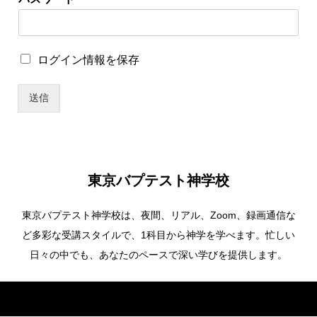
ロ
ロ
ログイン情報を保存
グ
グ
イ
イ
ン
送信
ン
情
情
報
報
を
を
保
保
存
存
*
東京バプテスト神学校
*
東京バプテスト神学校は、夜間、リアル、Zoom、録画通信な
ど多彩な受講スタイルで、1科目から神学を学べます。忙しい
日々の中でも、あなたのペースで深い学びを提供します。
Copyright ©
東京バプテスト神学校. All Rights Reserved.