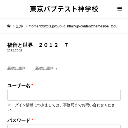
東京バプテスト神学校
記事
/home/tbts/tbts.jp/public_html/wp-content/themes/be_tcd076/template-parts/breadcrumb.php on line
" itemprop="item">
福音と世界 ２０１２ ７
2022.05.28
Warning
: Undefined array key 0 in
/home/tbts/tbts.jp/public_html/wp-content/themes/be_tcd076/template-parts/breadcrumb.php
新教出版社 （新教出版社）
*
Warning
: Attempt to read property "name" on null in
/home/tbts/tbts.jp/public_html/wp-content/themes/be_tcd076/template-parts/breadcrumb.php
ユーザー名
*
ユ
ー
福音と世界 ２０１２ ７
ザ
※ログイン情報につきましては、事務局までお問い合わせくださ
ー
い。
名
パ
パスワード
*
ス