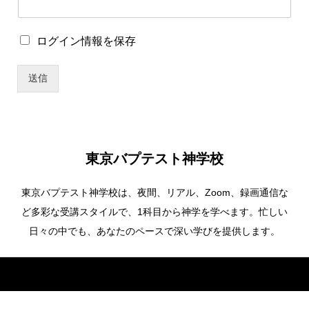
ワ
ー
ド
ロ
ログイン情報を保存
グ
イ
送信
ン
情
報
を
保
存
東京バプテスト神学校
東京バプテスト神学校は、夜間、リアル、Zoom、録画通信な
ど多彩な受講スタイルで、1科目から神学を学べます。忙しい
日々の中でも、あなたのペースで深い学びを提供します。
Copyright ©
東京バプテスト神学校. All Rights Reserved.