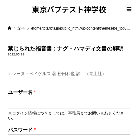
東京バプテスト神学校
記事
/home/tbts/tbts.jp/public_html/wp-content/themes/be_tcd076/template-parts/breadcrumb.php on line
" itemprop="item">
禁じられた福音書 : ナグ・ハマディ文書の解明
2022.05.28
Warning
: Undefined array key 0 in
/home/tbts/tbts.jp/public_html/wp-content/themes/be_tcd076/template-parts/breadcrumb.php
エレーヌ・ペイゲルス 著 松田和也 訳 （青土社）
Warning
: Attempt to read property "name" on null in
/home/tbts/tbts.jp/public_html/wp-content/themes/be_tcd076/template-parts/breadcrumb.php
ユーザー名
*
禁じられた福音書 : ナグ・ハマディ文書の解明
※ログイン情報につきましては、事務局までお問い合わせくださ
い。
*
パスワード
*
*