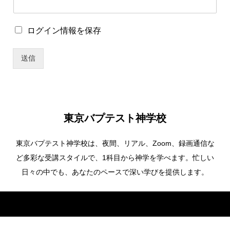
ユ
ー
ザ
ロ
ログイン情報を保存
ー
グ
名
イ
送信
ン
情
報
を
保
存
東京バプテスト神学校
東京バプテスト神学校は、夜間、リアル、Zoom、録画通信な
ど多彩な受講スタイルで、1科目から神学を学べます。忙しい
日々の中でも、あなたのペースで深い学びを提供します。
Copyright ©
東京バプテスト神学校. All Rights Reserved.