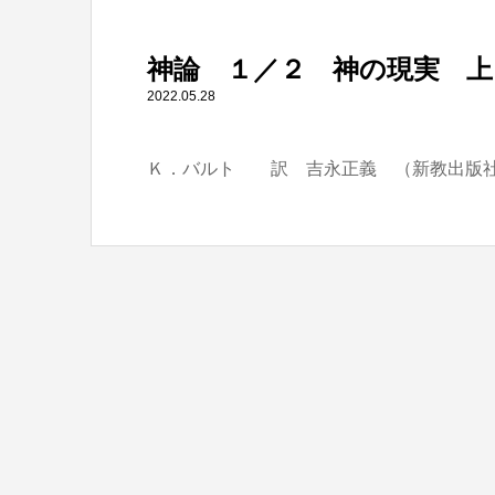
" itemprop="item">
神論 １／２ 神の現実 上
Warning
: Undefined array key 0 in
/home/tbts/tbts.jp/pu
2022.05.28
Ｋ．バルト 訳 吉永正義 （新教出版
Warning
: Attempt to read property "name" on null in
/home/t
神論 １／２ 神の現実 上