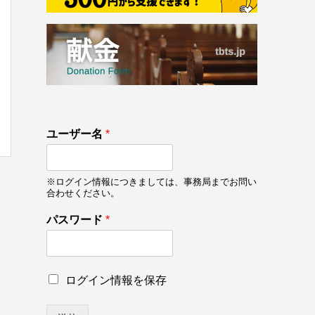
133
ユーザー名
*
on line
133
※ログイン情報につきましては、事務局までお問い
合わせください。
パスワード
*
パ
ロ
ログイン情報を保存
ス
グ
ワ
イ
ー