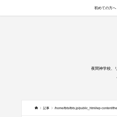
初めての方へ
夜間神学校、
記事
/home/tbts/tbts.jp/public_html/wp-content/