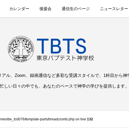
カレンダー
後援会
通信生のページ
ニュースレター
リアル、Zoom、録画通信など多彩な受講スタイルで、1科目から神
忙しい日々の中でも、あなたのペースで神学の学びを提供します
themes/be_tcd076/template-parts/breadcrumb.php on line
132