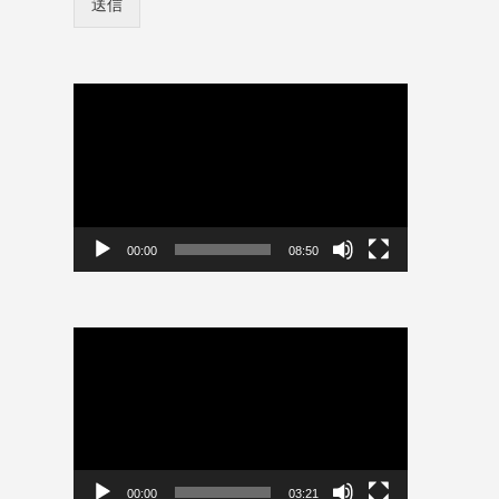
送信
ン
ド
情
*
報
ロ
を
グ
保
動
イ
存
画
ン
プ
情
レ
報
ー
を
ヤ
保
存
ー
00:00
08:50
動
画
プ
レ
ー
ヤ
ー
00:00
03:21