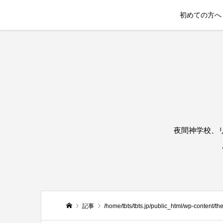
初めての方へ
夜間神学校、
記事
/home/tbts/tbts.jp/public_html/wp-content/