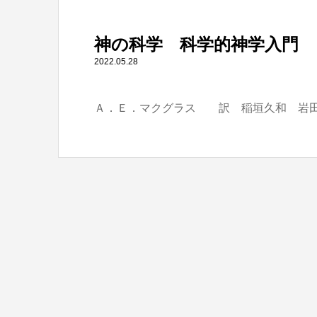
" itemprop="item">
神の科学 科学的神学入門
Warning
: Undefined array key 0 in
/home/tbts/tbts.jp/pu
2022.05.28
Ａ．Ｅ．マクグラス 訳 稲垣久和 岩田
Warning
: Attempt to read property "name" on null in
/home/t
神の科学 科学的神学入門