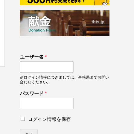
133
ユーザー名
*
on line
133
※ログイン情報につきましては、事務局までお問い
合わせください。
*
パスワード
*
ロ
グ
イ
ン
ロ
ログイン情報を保存
情
グ
報
イ
を