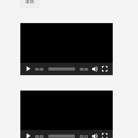
送信
ン
保
情
存
報
パ
を
ス
保
動
ワ
存
画
ー
プ
ド
レ
ー
ヤ
ー
00:00
08:50
動
画
プ
レ
ー
ヤ
ー
00:00
03:21