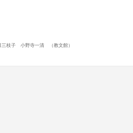
blic_html/wp-content/themes/be_tcd076/template-parts/breadcrumb.php
on line
三枝子 小野寺一清 （教文館）
bts/tbts.jp/public_html/wp-content/themes/be_tcd076/template-parts/breadcrumb.php