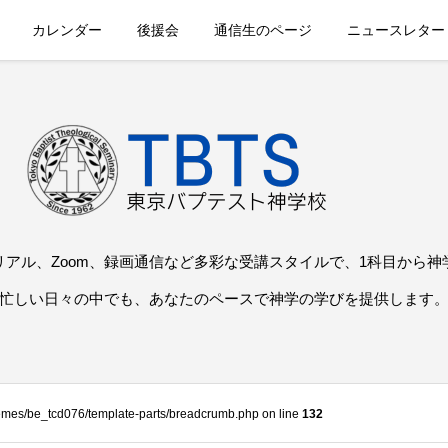
カレンダー
後援会
通信生のページ
ニュースレター
リアル、Zoom、録画通信など多彩な受講スタイルで、1科目から神
忙しい日々の中でも、あなたのペースで神学の学びを提供します
themes/be_tcd076/template-parts/breadcrumb.php on line
132