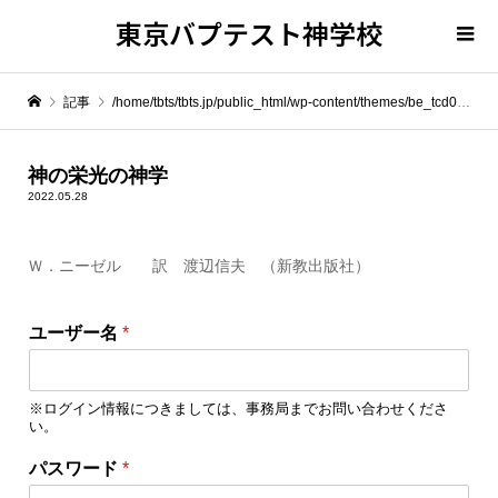
東京バプテスト神学校
記事
/home/tbts/tbts.jp/public_html/wp-content/themes/be_tcd076/template-parts/breadcrumb.php on line
" itemprop="item">
神の栄光の神学
2022.05.28
Warning
: Undefined array key 0 in
/home/tbts/tbts.jp/public_html/wp-content/themes/be_tcd076/template-parts/breadcrumb.php
Ｗ．ニーゼル 訳 渡辺信夫 （新教出版社）
Warning
: Attempt to read property "name" on null in
/home/tbts/tbts.jp/public_html/wp-content/themes/be_tcd076/template-parts/breadcrumb.php
ユーザー名
*
神の栄光の神学
※ログイン情報につきましては、事務局までお問い合わせくださ
い。
パスワード
*