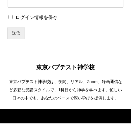
ロ
ロ
ログイン情報を保存
グ
グ
イ
イ
ン
送信
ン
情
情
報
報
を
を
保
保
存
存
ロ
東京バプテスト神学校
グ
イ
東京バプテスト神学校は、夜間、リアル、Zoom、録画通信な
ン
情
ど多彩な受講スタイルで、1科目から神学を学べます。忙しい
報
日々の中でも、あなたのペースで深い学びを提供します。
を
保
存
Copyright ©
東京バプテスト神学校. All Rights Reserved.
ロ
グ
イ