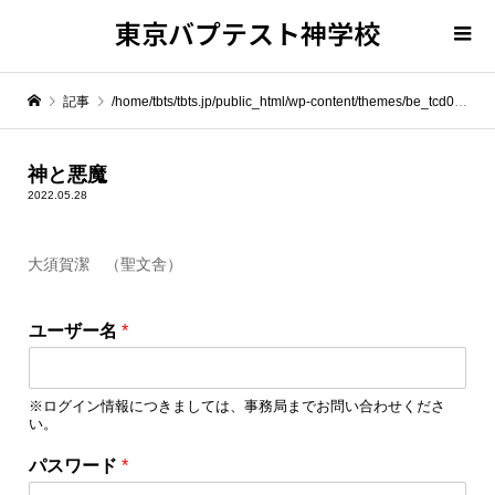
東京バプテスト神学校
記事
/home/tbts/tbts.jp/public_html/wp-content/themes/be_tcd076/template-parts/breadcrumb.php on line
" itemprop="item">
神と悪魔
2022.05.28
Warning
: Undefined array key 0 in
/home/tbts/tbts.jp/public_html/wp-content/themes/be_tcd076/template-parts/breadcrumb.php
大須賀潔 （聖文舎）
ユ
Warning
: Attempt to read property "name" on null in
/home/tbts/tbts.jp/public_html/wp-content/themes/be_tcd076/template-parts/breadcrumb.php
ユーザー名
*
ー
ザ
神と悪魔
ー
※ログイン情報につきましては、事務局までお問い合わせくださ
名
い。
ユ
ー
パスワード
*
ザ