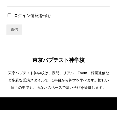
ー
名
パ
ロ
ログイン情報を保存
ス
グ
ワ
イ
ー
送信
ン
ド
情
報
を
保
存
東京バプテスト神学校
東京バプテスト神学校は、夜間、リアル、Zoom、録画通信な
ど多彩な受講スタイルで、1科目から神学を学べます。忙しい
日々の中でも、あなたのペースで深い学びを提供します。
Copyright ©
東京バプテスト神学校. All Rights Reserved.