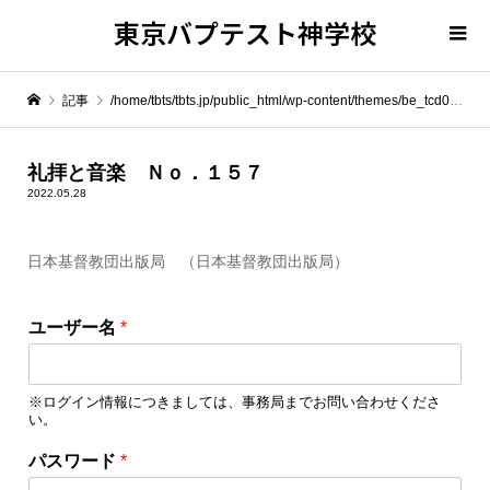
東京バプテスト神学校
記事
/home/tbts/tbts.jp/public_html/wp-content/themes/be_tcd076/template-parts/breadcrumb.php on line
" itemprop="item">
礼拝と音楽 Ｎｏ．１５７
2022.05.28
Warning
: Undefined array key 0 in
/home/tbts/tbts.jp/public_html/wp-content/themes/be_tcd076/template-parts/breadcrumb.php
日本基督教団出版局 （日本基督教団出版局）
Warning
: Attempt to read property "name" on null in
/home/tbts/tbts.jp/public_html/wp-content/themes/be_tcd076/template-parts/breadcrumb.php
ユーザー名
*
礼拝と音楽 Ｎｏ．１５７
※ログイン情報につきましては、事務局までお問い合わせくださ
い。
パスワード
*