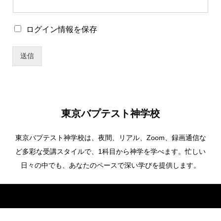
パ
ロ
ログイン情報を保存
ス
グ
ワ
イ
ー
送信
ン
ド
情
ロ
報
グ
を
イ
保
ン
存
情
東京バプテスト神学校
報
を
東京バプテスト神学校は、夜間、リアル、Zoom、録画通信な
保
存
ど多彩な受講スタイルで、1科目から神学を学べます。忙しい
ユ
日々の中でも、あなたのペースで深い学びを提供します。
ー
ザ
ー
Copyright ©
東京バプテスト神学校. All Rights Reserved.
名