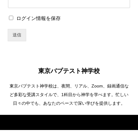
ワ
ー
ド
ロ
ログイン情報を保存
ユ
グ
ー
イ
ザ
送信
ン
ー
情
名
報
パ
を
ス
保
ワ
存
ー
東京バプテスト神学校
ド
東京バプテスト神学校は、夜間、リアル、Zoom、録画通信な
ど多彩な受講スタイルで、1科目から神学を学べます。忙しい
日々の中でも、あなたのペースで深い学びを提供します。
Copyright ©
東京バプテスト神学校. All Rights Reserved.