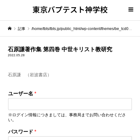
東京バプテスト神学校
記事
/home/tbts/tbts.jp/public_html/wp-content/themes/be_tcd076/template-parts/breadcrumb.php on line
" itemprop="item">
石原謙著作集 第四巻 中世キリスト教研究
2022.05.28
Warning
: Undefined array key 0 in
/home/tbts/tbts.jp/public_html/wp-content/themes/be_tcd076/template-parts/breadcrumb.php
石原謙 （岩波書店）
Warning
: Attempt to read property "name" on null in
/home/tbts/tbts.jp/public_html/wp-content/themes/be_tcd076/template-parts/breadcrumb.php
ユーザー名
*
石原謙著作集 第四巻 中世キリスト教研究
※ログイン情報につきましては、事務局までお問い合わせくださ
い。
パ
パスワード
*
ス