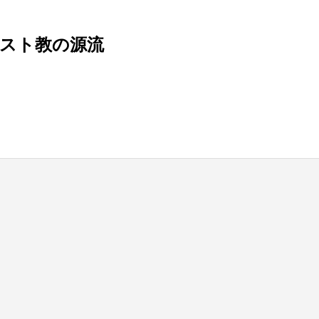
リスト教の源流
blic_html/wp-content/themes/be_tcd076/template-parts/breadcrumb.php
on line
bts/tbts.jp/public_html/wp-content/themes/be_tcd076/template-parts/breadcrumb.php