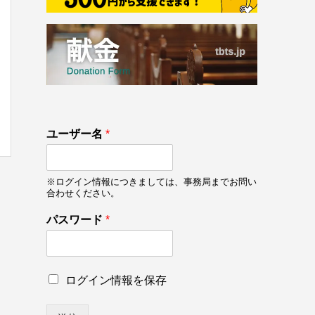
133
ユーザー名
*
on line
133
※ログイン情報につきましては、事務局までお問い
合わせください。
パスワード
*
*
ロ
ログイン情報を保存
パ
グ
ス
イ
ワ