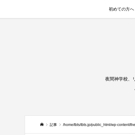
初めての方へ
夜間神学校、
記事
/home/tbts/tbts.jp/public_html/wp-content/