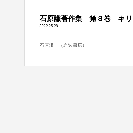
" itemprop="item">
石原謙著作集 第８巻 キ
Warning
: Undefined array key 0 in
/home/tbts/tbts.jp/pu
2022.05.28
石原謙 （岩波書店）
Warning
: Attempt to read property "name" on null in
/home/t
石原謙著作集 第８巻 キリスト教の源流