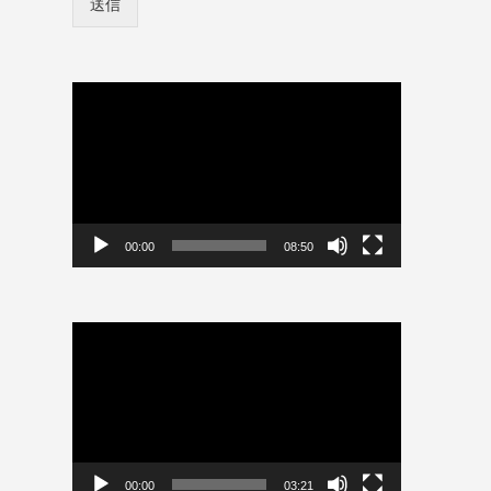
送信
ン
ー
情
ド
報
*
を
保
動
存
画
プ
レ
ー
ヤ
ー
00:00
08:50
動
画
プ
レ
ー
ヤ
ー
00:00
03:21