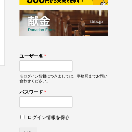
133
ユーザー名
*
on line
133
※ログイン情報につきましては、事務局までお問い
合わせください。
ロ
パスワード
*
グ
イ
ン
情
ロ
ログイン情報を保存
報
グ
を
イ
保