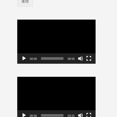
送信
ン
存
情
*
報
ロ
を
グ
保
動
イ
存
画
ン
プ
情
レ
報
ー
を
保
ヤ
存
ー
00:00
08:50
動
画
プ
レ
ー
ヤ
ー
00:00
03:21