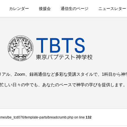
カレンダー
後援会
通信生のページ
ニュースレター
リアル、Zoom、録画通信など多彩な受講スタイルで、1科目から神
忙しい日々の中でも、あなたのペースで神学の学びを提供します
themes/be_tcd076/template-parts/breadcrumb.php on line
132