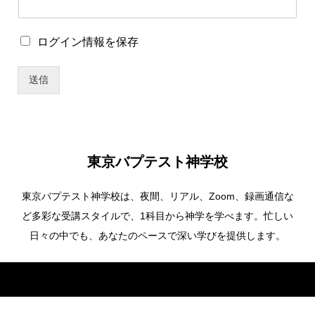
ザ
ー
名
ロ
ログイン情報を保存
*
グ
ユ
イ
ー
送信
ン
ザ
情
ー
報
名
を
保
存
東京バプテスト神学校
東京バプテスト神学校は、夜間、リアル、Zoom、録画通信な
ど多彩な受講スタイルで、1科目から神学を学べます。忙しい
日々の中でも、あなたのペースで深い学びを提供します。
Copyright ©
東京バプテスト神学校. All Rights Reserved.