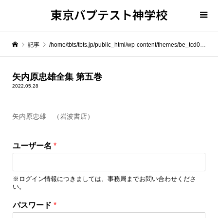
東京バプテスト神学校
記事
/home/tbts/tbts.jp/public_html/wp-content/themes/be_tcd076/template-parts/breadcrumb.php on line
" itemprop="item">
矢内原忠雄全集 第五巻
2022.05.28
Warning
: Undefined array key 0 in
/home/tbts/tbts.jp/public_html/wp-content/themes/be_tcd076/template-parts/breadcrumb.php
矢内原忠雄 （岩波書店）
Warning
: Attempt to read property "name" on null in
/home/tbts/tbts.jp/public_html/wp-content/themes/be_tcd076/template-parts/breadcrumb.php
ユーザー名
*
矢内原忠雄全集 第五巻
※ログイン情報につきましては、事務局までお問い合わせくださ
い。
ユ
パスワード
*
ー