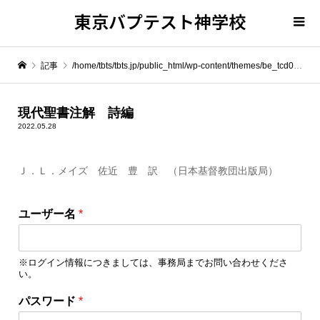
東京バプテスト神学校
記事
/home/tbts/tbts.jp/public_html/wp-content/themes/be_tcd076/template-parts/breadcrumb.php on line
" itemprop="item">
現代聖書注解 詩編
2022.05.28
Warning
: Undefined array key 0 in
/home/tbts/tbts.jp/public_html/wp-content/themes/be_tcd076/template-parts/breadcrumb.php
Ｊ．Ｌ．メイズ 佐近 豊 訳 （日本基督教団出版局）
Warning
: Attempt to read property "name" on null in
/home/tbts/tbts.jp/public_html/wp-content/themes/be_tcd076/template-parts/breadcrumb.php
ユーザー名
*
現代聖書注解 詩編
※ログイン情報につきましては、事務局までお問い合わせくださ
い。
ユ
パスワード
*
ー