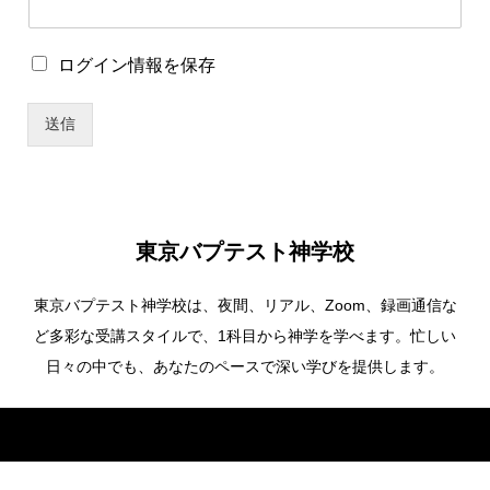
ザ
ー
名
ロ
ログイン情報を保存
パ
グ
ス
イ
ワ
送信
ン
ー
情
ド
報
ロ
を
グ
保
イ
存
ン
東京バプテスト神学校
情
報
東京バプテスト神学校は、夜間、リアル、Zoom、録画通信な
を
保
ど多彩な受講スタイルで、1科目から神学を学べます。忙しい
存
日々の中でも、あなたのペースで深い学びを提供します。
Copyright ©
東京バプテスト神学校. All Rights Reserved.