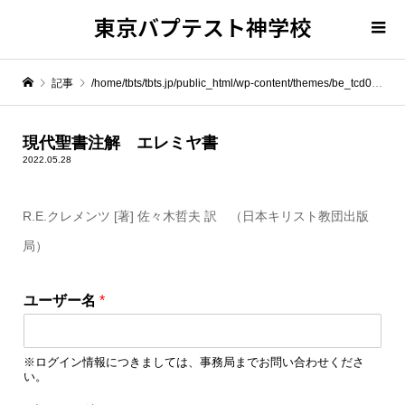
東京バプテスト神学校
記事
/home/tbts/tbts.jp/public_html/wp-content/themes/be_tcd076/template-parts/breadcrumb.php on line
" itemprop="item">
現代聖書注解 エレミヤ書
2022.05.28
Warning
: Undefined array key 0 in
/home/tbts/tbts.jp/public_html/wp-content/themes/be_tcd076/template-parts/breadcrumb.php
R.E.クレメンツ [著] 佐々木哲夫 訳 （日本キリスト教団出版
局）
Warning
: Attempt to read property "name" on null in
/home/tbts/tbts.jp/public_html/wp-content/themes/be_tcd076/template-parts/breadcrumb.php
ユーザー名
*
現代聖書注解 エレミヤ書
※ログイン情報につきましては、事務局までお問い合わせくださ
い。