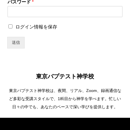
パスワード
*
パ
ロ
ログイン情報を保存
ス
グ
ワ
イ
ー
送信
ン
ド
情
ロ
報
グ
を
イ
保
ン
存
情
東京バプテスト神学校
報
を
東京バプテスト神学校は、夜間、リアル、Zoom、録画通信な
保
存
ど多彩な受講スタイルで、1科目から神学を学べます。忙しい
パ
日々の中でも、あなたのペースで深い学びを提供します。
ス
ワ
ー
Copyright ©
東京バプテスト神学校. All Rights Reserved.
ド