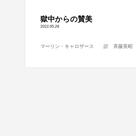
" itemprop="item">
獄中からの賛美
Warning
: Undefined array key 0 in
/home/tbts/tbts.jp/pu
2022.05.28
マーリン・キャロザース 訳 斉藤英昭 
Warning
: Attempt to read property "name" on null in
/home/t
獄中からの賛美