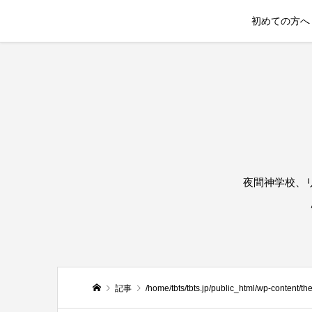
初めての方へ
夜間神学校、
記事
/home/tbts/tbts.jp/public_html/wp-content/