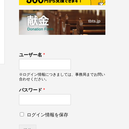
133
ユーザー名
*
on line
133
※ログイン情報につきましては、事務局までお問い
合わせください。
パ
パスワード
*
ス
ワ
ー
ド
ロ
ログイン情報を保存
ロ
グ
グ
イ
イ