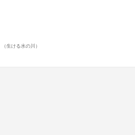
blic_html/wp-content/themes/be_tcd076/template-parts/breadcrumb.php
on line
（生ける水の川）
bts/tbts.jp/public_html/wp-content/themes/be_tcd076/template-parts/breadcrumb.php