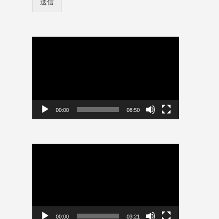
送信
ン
ン
情
情
報
報
を
を
保
動
保
存
画
存
プ
ロ
レ
グ
ー
イ
ン
ヤ
情
ー
00:00
08:50
報
を
保
存
動
画
プ
レ
ー
ヤ
ー
00:00
03:21