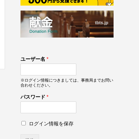
133
ユーザー名
*
on line
133
※ログイン情報につきましては、事務局までお問い
合わせください。
*
パスワード
*
ユ
ー
ザ
ー
ロ
ログイン情報を保存
名
グ
パ
イ
ス