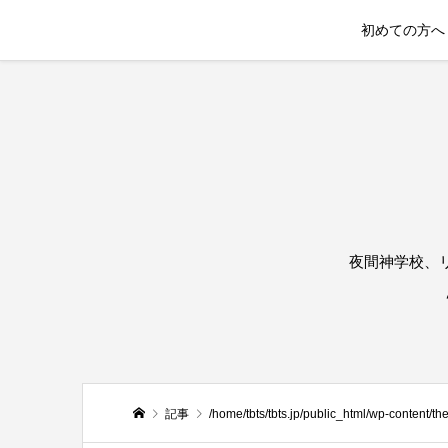
初めての方へ
夜間神学校、
記事
/home/tbts/tbts.jp/public_html/wp-content/