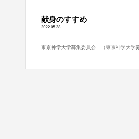
" itemprop="item">
献身のすすめ
Warning
: Undefined array key 0 in
/home/tbts/tbts.jp/pu
2022.05.28
東京神学大学募集委員会 （東京神学大学
Warning
: Attempt to read property "name" on null in
/home/t
献身のすすめ