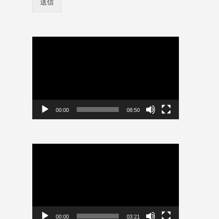
送信
ン
ワ
情
ー
報
ド
を
保
動
存
画
プ
レ
ー
ヤ
ー
00:00
08:50
動
画
プ
レ
ー
ヤ
ー
00:00
03:21