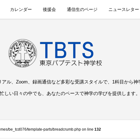
カレンダー
後援会
通信生のページ
ニュースレター
リアル、Zoom、録画通信など多彩な受講スタイルで、1科目から神
忙しい日々の中でも、あなたのペースで神学の学びを提供します
themes/be_tcd076/template-parts/breadcrumb.php on line
132