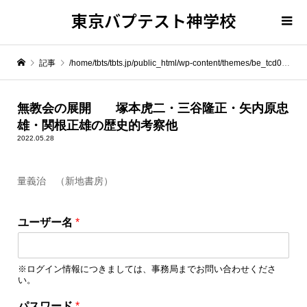
東京バプテスト神学校
記事
/home/tbts/tbts.jp/public_html/wp-content/themes/be_tcd076/template-parts/breadcrumb.php on line
" itemprop="item">
無教会の展開 塚本虎二・三谷隆正・矢内原忠
雄・関根正雄の歴史的考察他
Warning
: Undefined array key 0 in
/home/tbts/tbts.jp/public_html/wp-content/themes/be_tcd076/template-parts/breadcrumb.php
2022.05.28
量義治 （新地書房）
Warning
: Attempt to read property "name" on null in
/home/tbts/tbts.jp/public_html/wp-content/themes/be_tcd076/template-parts/breadcrumb.php
*
ユーザー名
*
*
無教会の展開 塚本虎二・三谷隆正・矢内原忠雄・関根正雄の歴史的考察他
ロ
グ
※ログイン情報につきましては、事務局までお問い合わせくださ
イ
い。
ン
情
パスワード
*