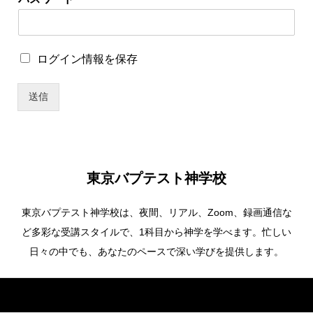
報
を
保
存
ロ
ログイン情報を保存
グ
イ
送信
ン
情
報
を
保
存
東京バプテスト神学校
東京バプテスト神学校は、夜間、リアル、Zoom、録画通信な
ど多彩な受講スタイルで、1科目から神学を学べます。忙しい
日々の中でも、あなたのペースで深い学びを提供します。
Copyright ©
東京バプテスト神学校. All Rights Reserved.